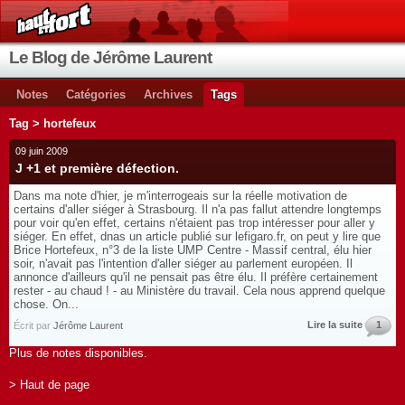
Le Blog de Jérôme Laurent
Notes
Catégories
Archives
Tags
Tag > hortefeux
09 juin 2009
J +1 et première défection.
Dans ma note d'hier, je m'interrogeais sur la réelle motivation de
certains d'aller siéger à Strasbourg. Il n'a pas fallut attendre longtemps
pour voir qu'en effet, certains n'étaient pas trop intéresser pour aller y
siéger. En effet, dnas un article publié sur lefigaro.fr, on peut y lire que
Brice Hortefeux, n°3 de la liste UMP Centre - Massif central, élu hier
soir, n'avait pas l'intention d'aller siéger au parlement européen. Il
annonce d'ailleurs qu'il ne pensait pas être élu. Il préfère certainement
rester - au chaud ! - au Ministère du travail. Cela nous apprend quelque
chose. On...
Lire la suite
1
Écrit par
Jérôme Laurent
Plus de notes disponibles.
> Haut de page