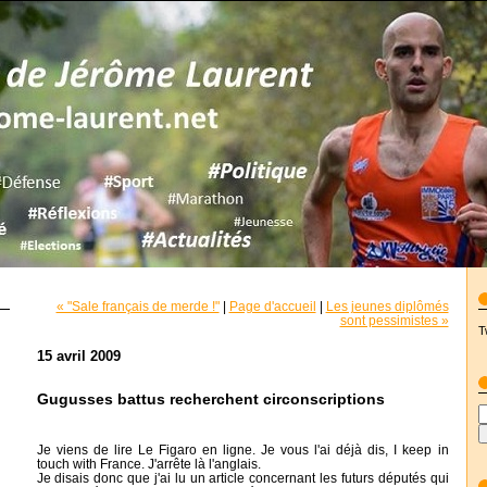
« "Sale français de merde !"
|
Page d'accueil
|
Les jeunes diplômés
sont pessimistes »
T
15 avril 2009
Gugusses battus recherchent circonscriptions
Je viens de lire Le Figaro en ligne. Je vous l'ai déjà dis, I keep in
touch with France. J'arrête là l'anglais.
Je disais donc que j'ai lu un article concernant les futurs députés qui