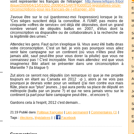
vont représenter les français de l'étranger:
http://www.lefigaro.fr/pol
itique/2009/04/15/01002-20
090415ARTFIG00010-legislat
ives-onze-
E
circonscriptions
-pour-les-francais-de-l-et
ranger-.php
m
J'avoue être sur le cul (pardonnez-moi l'expression) lorsque je lis:
"Ces sièges suscitent déjà la convoitise. À l'UMP, pas moins de
M
cinquante «offres de service» ont déjà été déposées, dont un grand
c
nombre venant de députés battus en 2007, d'élus dont la
circonscription va disparaître ou de collaborateurs à la recherche de
S
la légitimité des urnes."
a
Attendez les gens. Faut qu'on s'explique là. Vous avez été battu dnas
S
votre circonscription. C'est un fait. je vois pas pourquoi vous allez
a
venir faire campagne sur un continent (où vous n'êtes peut être
jamais allé, sauf peut-être pour vous dorer la pilulle) que vous ne
T
connaissez pas ! C'est incroyable. Non mais attendez: est que vous
imagineriez Bibi allant se présenter dans une circonscription à
L
Marseille ? (la blague !)
j
Zut alors ce seront nos députés (on remarque ici que je me projette
A
toujours en étant au Canada en 2012 :-p ), alors je ne vois pas
pourquoi je devrais voter pour un veillard (j'ai rien contre eux mais
m
flûte, place aux "plus" jeunes...) qui aura perdu sa place de député en
métropole (battu par un jeune ?) et qui ne sera jamais venu sur le
J
continent (a part pour faire campagne peut-être... et encore !).
d
Gardons cela à l'esprit, 2012 c'est demain...
S
q
21:19 Publié dans
Politique française
|
Lien permanent
|
Commentaires (1)
|
E
Tags :
élections
,
législatives
|
|
Facebook
d