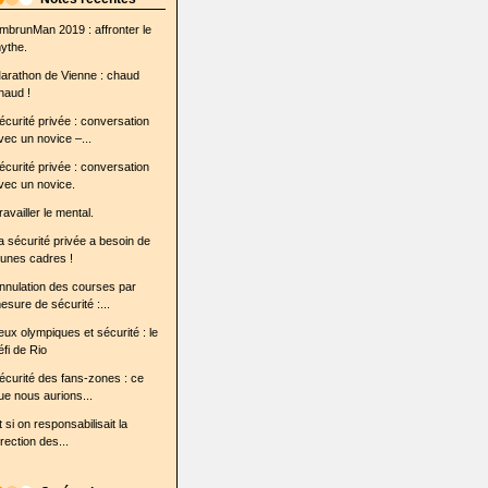
mbrunMan 2019 : affronter le
ythe.
arathon de Vienne : chaud
haud !
écurité privée : conversation
vec un novice –...
écurité privée : conversation
vec un novice.
ravailler le mental.
a sécurité privée a besoin de
eunes cadres !
nnulation des courses par
esure de sécurité :...
eux olympiques et sécurité : le
éfi de Rio
écurité des fans-zones : ce
ue nous aurions...
t si on responsabilisait la
irection des...