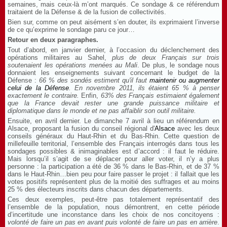
semaines, mais ceux-là m’ont marqués. Ce sondage & ce référendum
traitaient de la Défense & de la fusion de collectivités.
Bien sur, comme on peut aisément s’en douter, ils exprimaient l’inverse
de ce qu’exprime le sondage paru ce jour…
Retour en deux paragraphes.
Tout d’abord, en janvier dernier, à l’occasion du déclenchement des
opérations militaires au Sahel,
plus de deux Français sur trois
soutenaient les opérations menées au Mali
. De plus, le sondage nous
donnaient les enseignements suivant concernant le budget de la
Défense :
66 % des sondés estiment qu'il faut
maintenir ou augmenter
celui de la Défense
. En novembre 2011, ils étaient 65 % à penser
exactement le contraire.
Enfin,
63% des Français estimaient également
que la France devait rester une grande puissance militaire et
diplomatique dans le monde et ne pas affaiblir son outil militaire.
Ensuite, en avril dernier. Le dimanche 7 avril à lieu un référendum en
Alsace, proposant la fusion du conseil régional d'
Alsace
avec les deux
conseils généraux du Haut-Rhin et du Bas-Rhin. Cette question de
millefeuille territorial, l’ensemble des Français interrogés dans tous les
sondages possibles & inimaginables est d’accord : il faut le réduire.
Mais lorsqu’il s’agit de se déplacer pour aller voter, il n’y a plus
personne : l
a participation a été de 36 % dans le Bas-Rhin, et de 37 %
dans le Haut-Rhin…bien peu pour faire passer le projet
: il fallait que les
votes positifs représentent plus de la moitié des suffrages et au moins
25 % des électeurs inscrits dans chacun des départements.
Ces deux exemples, peut-être pas totalement représentatif des
l’ensemble de la population, nous démontrent, en cette période
d’incertitude une inconstance dans les choix de nos concitoyens :
volonté de faire un pas en avant puis volonté de faire un pas en arrière
.