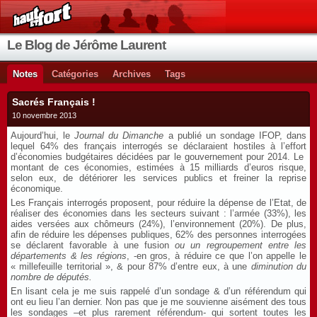
Le Blog de Jérôme Laurent
Notes
Catégories
Archives
Tags
Sacrés Français !
10 novembre 2013
Aujourd’hui, le
Journal du Dimanche
a publié un sondage IFOP, dans
lequel 64% des français interrogés se déclaraient hostiles à l’effort
d’économies budgétaires décidées par le gouvernement pour 2014. Le
montant de ces économies, estimées à 15 milliards d’euros risque,
selon eux, de détériorer les services publics et freiner la reprise
économique.
Les Français interrogés proposent, pour réduire la dépense de l’Etat, de
réaliser des économies dans les secteurs suivant : l’armée (33%), les
aides versées aux chômeurs (24%), l’environnement (20%). De plus,
afin de réduire les dépenses publiques, 62% des personnes interrogées
se déclarent favorable à une fusion
ou un regroupement entre les
départements & les régions
, -en gros, à réduire ce que l’on appelle le
« millefeuille territorial », & pour 87% d’entre eux, à une
diminution du
nombre de députés.
En lisant cela je me suis rappelé d’un sondage & d’un référendum qui
ont eu lieu l’an dernier. Non pas que je me souvienne aisément des tous
les sondages –et plus rarement référendum- qui sortent toutes les