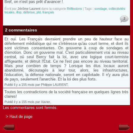
Bref, on n’est pas prêt d’avancer !
Écrit par
Jérôme Laurent
dans la catégorie
Réflexions
| Tags :
sondage
,
collectivités
locales
,
ifop
,
défense
,
jdd
,
français
2
2 commentaires
Et oui. Les Français devraient prendre un peu de hauteur face au
déferlement médiatique qui ne s'intéresse qu'au court terme, et dont ils
sont victimes consentantes. On gouverne à coup de sondages et
d'émotion. Donc on gouverne mal. C'est particulièrement vrai au niveau
central, où seul Bercy fait la loi, avec une logique court-termiste
affligeante, et détruit l'Etat. Ce ne l'est pas encore au niveau territorial.
Mais pour combien de temps ? Lorsque les élus locaux auront
abandonné, découragés à leur tour, alors, les infrastructures,
l'éducation, la défense nationale, seront en capilotade. Il n'y aura plus
de pays, seulement l'anarchie. Et la loi des plus forts.
Publié il y a 155 mois par Philippe LAURENT.
Toutes les contradictions de la société française en quelques lignes très
claires!
Publié il y a 155 mois par Xavier.
Les commentaires sont fermés.
> Haut de page